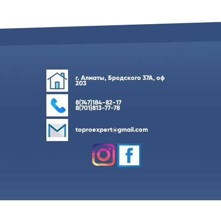
г. Алматы, Бродского 37А, оф
203
8(747)184-82-17
8(701)813-77-78
toproexpert@gmail.com
Разработка веб-студии
pro-expert.kz
Все права
2018 г.
защищены.